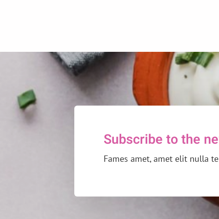
Subscribe to the ne
Fames amet, amet elit nulla tel