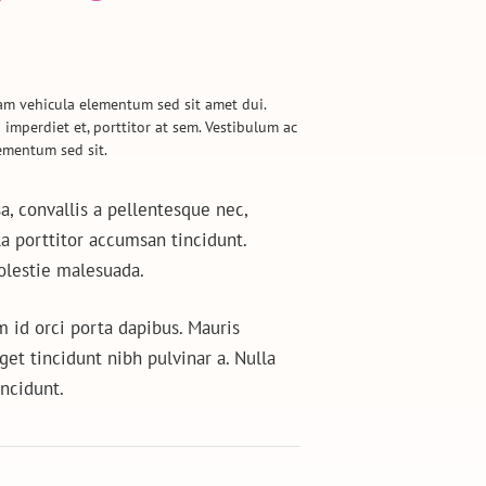
am vehicula elementum sed sit amet dui.
 imperdiet et, porttitor at sem. Vestibulum ac
ementum sed sit.
, convallis a pellentesque nec,
la porttitor accumsan tincidunt.
olestie malesuada.
 id orci porta dapibus. Mauris
eget tincidunt nibh pulvinar a. Nulla
incidunt.