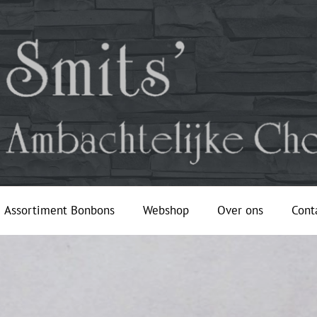
Assortiment Bonbons
Webshop
Over ons
Cont