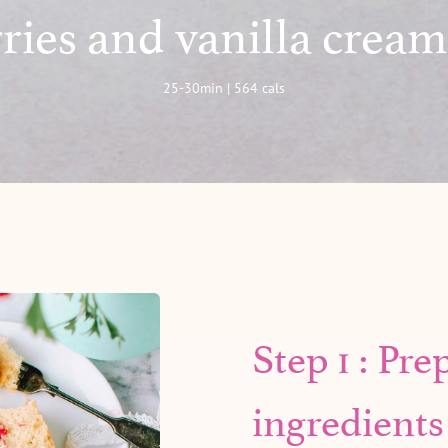
ries and vanilla cream
25-30min | 564 cals
Step 1 : Pre
ingredients