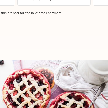
 this browser for the next time I comment.