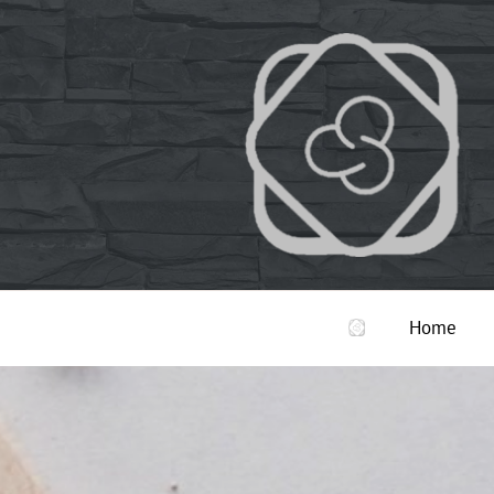
Ga
naar
inhoud
Home