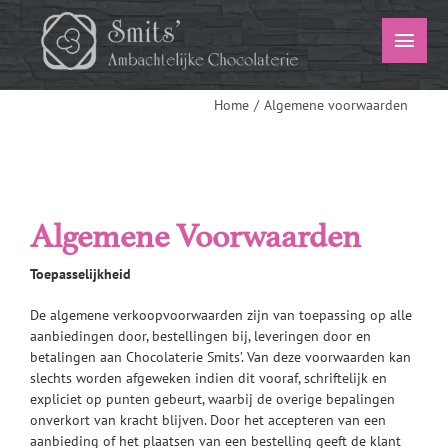
Ga
naar
Togg
inhoud
Navi
Home
Algemene voorwaarden
Menu
Home
Algemene Voorwaarden
Assortiment Bonbons
Toepasselijkheid
Webshop
De algemene verkoopvoorwaarden zijn van toepassing op alle
Over ons
aanbiedingen door, bestellingen bij, leveringen door en
betalingen aan Chocolaterie Smits’. Van deze voorwaarden kan
slechts worden afgeweken indien dit vooraf, schriftelijk en
Contact
expliciet op punten gebeurt, waarbij de overige bepalingen
onverkort van kracht blijven. Door het accepteren van een
aanbieding of het plaatsen van een bestelling geeft de klant
Winkelwagen