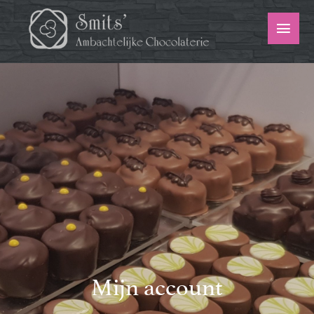
Ga
naar
Togg
inhoud
Navi
Menu
Home
Assortiment Bonbons
Webshop
Over ons
Contact
Mijn account
Winkelwagen