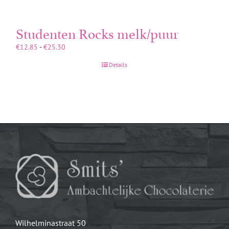
Studenten Rocks melk/puur
Prijsklasse:
€
12.85
-
€
25.30
€12.85
Details
tot
€25.30
Wilhelminastraat 50