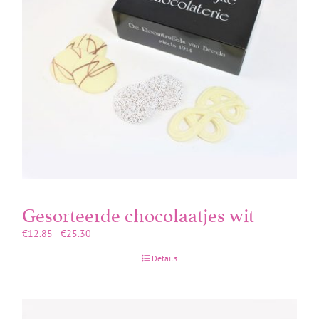
Gesorteerde chocolaatjes wit
Prijsklasse:
€
12.85
-
€
25.30
€12.85
Details
tot
€25.30