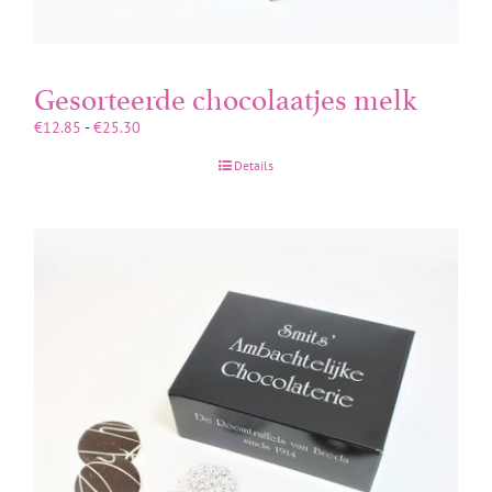
Gesorteerde chocolaatjes melk
Prijsklasse:
€
12.85
-
€
25.30
€12.85
Details
tot
€25.30