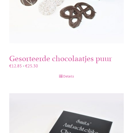
Gesorteerde chocolaatjes puur
Prijsklasse:
€
12.85
-
€
25.30
€12.85
Details
tot
€25.30