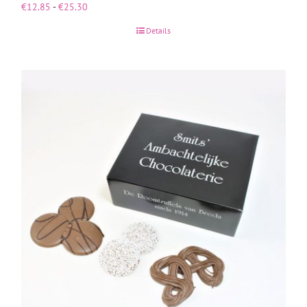
Prijsklasse:
€
12.85
-
€
25.30
€12.85
Details
tot
€25.30