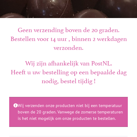
Geen verzending boven de 20 graden.
Bestellen voor 14 uur , binnen 2 werkdagen
verzonden.
Wij zijn afhankelijk van PostNL.
Heeft u uw bestelling op een bepaalde dag
nodig, bestel tijdig !
Wij verzenden onze producten niet bij een temperatuur
boven de 20 graden. Vanwege de zomerse temperaturen
is het niet mogelijk om onze producten te bestellen.