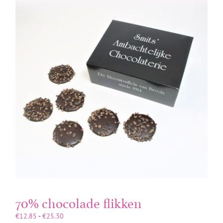
70% chocolade flikken
Prijsklasse:
€
12.85
-
€
25.30