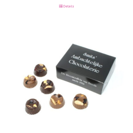
€12.85
Details
tot
€25.30