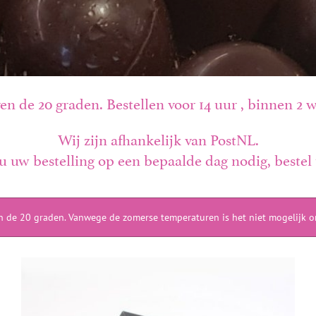
n de 20 graden. Bestellen voor 14 uur , binnen 2
Wij zijn afhankelijk van PostNL.
u uw bestelling op een bepaalde dag nodig, bestel t
n de 20 graden. Vanwege de zomerse temperaturen is het niet mogelijk o