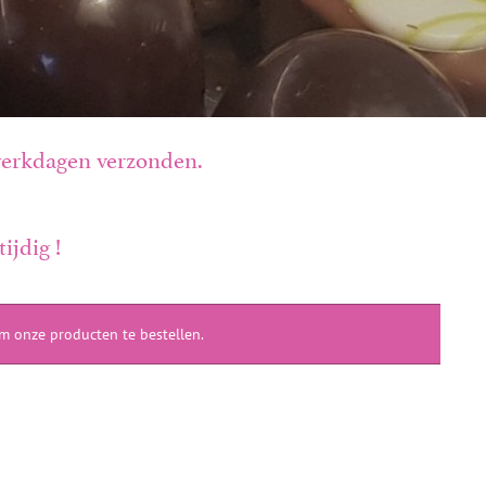
 werkdagen verzonden.
ijdig !
m onze producten te bestellen.