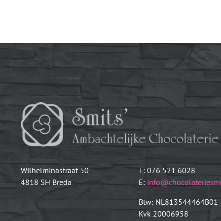
Wilhelminastraat 50
T: 076 521 6028
4818 SH Breda
E:
info@chocolateriesmi
Btw: NL813544464B01
Kvk 20006958