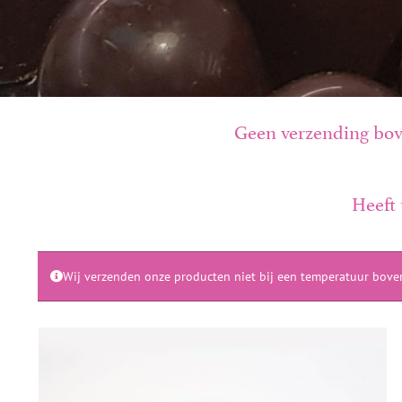
Geen verzending bove
Heeft 
Wij verzenden onze producten niet bij een temperatuur bove