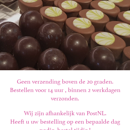
Mijn account
Geen verzending boven de 20 graden.
Bestellen voor 14 uur , binnen 2 werkdagen
verzonden.
Wij zijn afhankelijk van PostNL.
Heeft u uw bestelling op een bepaalde dag
nodig, bestel tijdig !