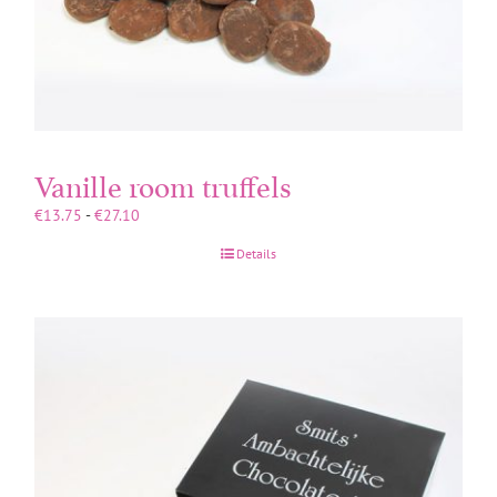
Vanille room truffels
Prijsklasse:
€
13.75
-
€
27.10
€13.75
Details
tot
€27.10