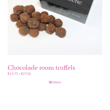
Chocolade room truffels
Prijsklasse:
€
13.75
-
€
27.10
€13.75
Details
tot
€27.10